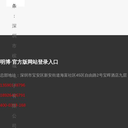
条
：
深
圳
市
槟
明博·官方版网站登录入口
城
总部地址：深圳市宝安区新安街道海富社区45区自由路2号宝晖酒店九层
电
13590149796
子
18926426791
有
400-0383-168
限
公
司