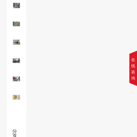
在
线
咨
询
分
享