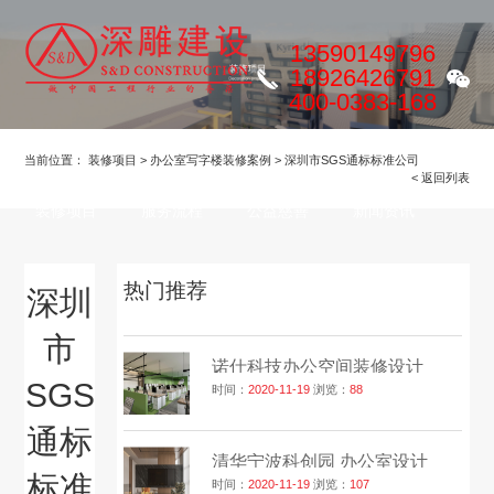
13590149796
18926426791
400-0383-168
明博MINGBO(中国)
关于我们
ALC隔墙板
当前位置：
装修项目
>
办公室写字楼装修案例
>
深圳市SGS通标标准公司
< 返回列表
装修项目
服务流程
公益慈善
新闻资讯
联系我们
热门推荐
深圳
市
诺仕科技办公空间装修设计
SGS
时间：
2020-11-19
浏览：
88
通标
清华宁波科创园 办公室设计
标准
时间：
2020-11-19
浏览：
107