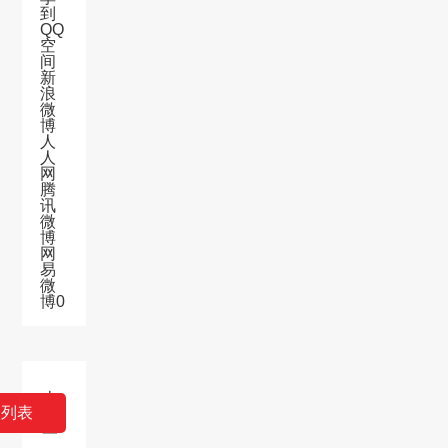
到
QQ
空
间
新
浪
微
博
人
人
网
腾
讯
微
博
网
易
微
博
0
上
回列表
一