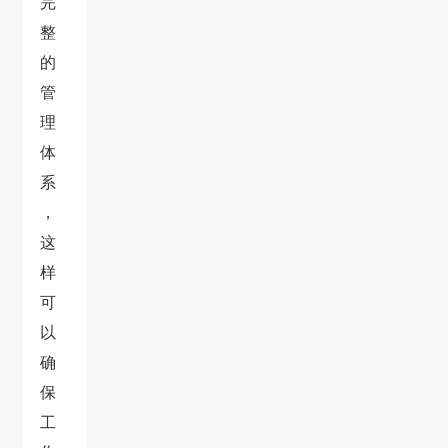
完
整
的
管
理
体
系
，
这
样
可
以
确
保
工