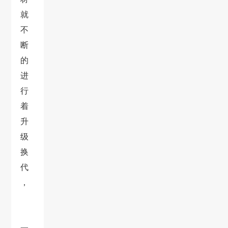
就
不
断
的
进
行
着
升
级
换
代
，