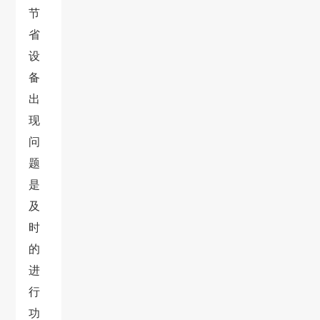
节
省
设
备
出
现
问
题
是
及
时
的
进
行
功