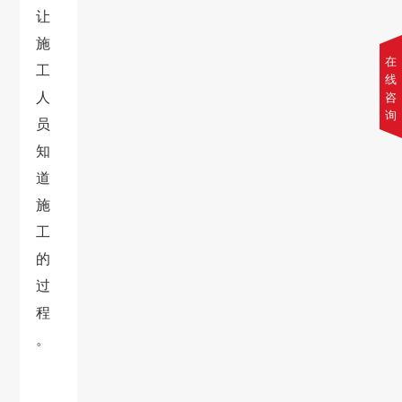
让
施
在
工
线
人
咨
询
员
知
道
施
工
的
过
程
。