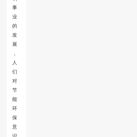
事
业
的
发
展
，
人
们
对
节
能
环
保
意
识