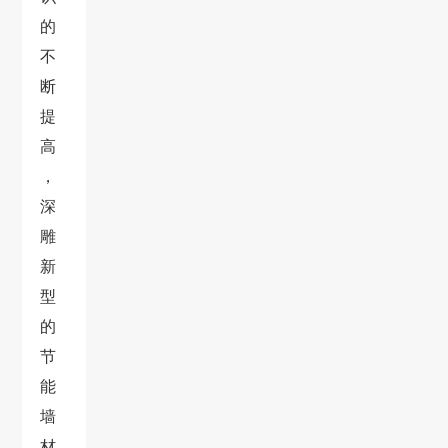
的
不
断
提
高
，
深
雕
新
型
的
节
能
墙
材