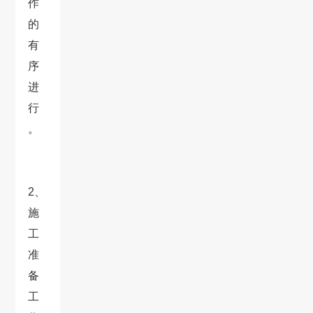
作
的
有
序
进
行
。
2、
施
工
准
备
工