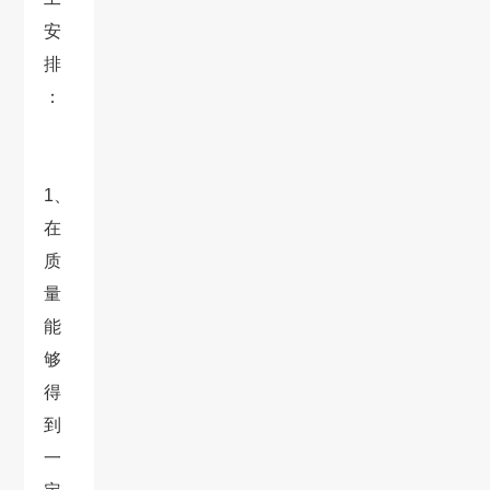
安
排
：
1、
在
质
量
能
够
得
到
一