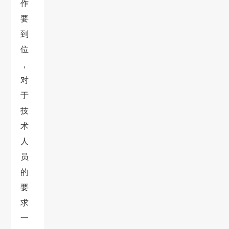
作
要
到
位
，
对
于
技
术
人
员
的
要
求
一