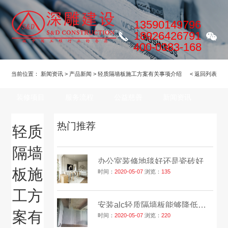
13590149796
18926426791
400-0383-168
明博MINGBO(中国)
关于我们
ALC隔墙板
当前位置：
新闻资讯
>
产品新闻
>
轻质隔墙板施工方案有关事项介绍
< 返回列表
装修项目
服务流程
公益慈善
新闻资讯
热门推荐
联系我们
轻质
隔墙
办公室装修地毯好还是瓷砖好
板施
时间：
2020-05-07
浏览：
135
工方
安装alc轻质隔墙板能够降低成本吗？
案有
时间：
2020-05-07
浏览：
220