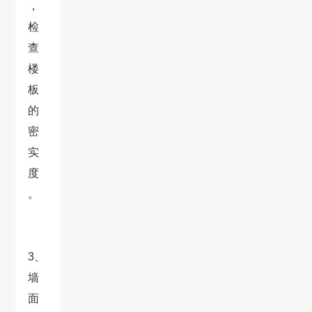
，
检
查
楼
板
的
密
实
度
。
3、
墙
面