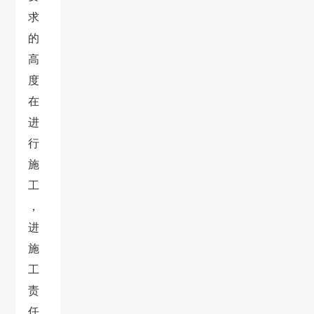
求
的
高
度
在
进
行
施
工
，
进
施
工
责
任