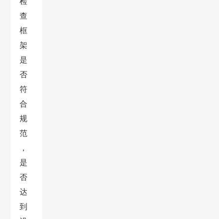
检
查
框
架
是
否
符
合
规
范
，
是
否
达
到