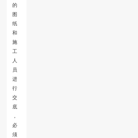
的
图
纸
和
施
工
人
员
进
行
交
底
，
必
须