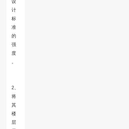
设
计
标
准
的
强
度
。
2、
将
其
楼
层