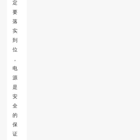
定
要
落
实
到
位
，
电
源
是
安
全
的
保
证