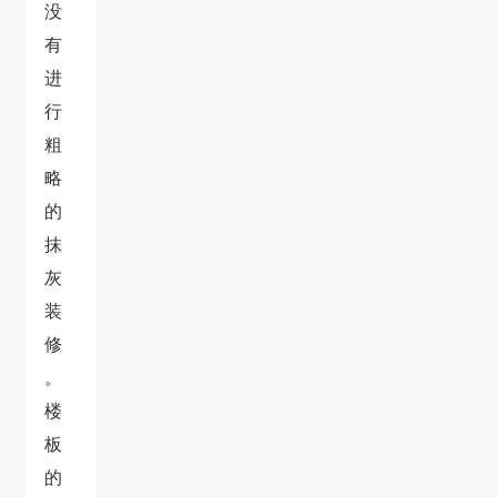
没
有
进
行
粗
略
的
抹
灰
装
修
。
楼
板
的