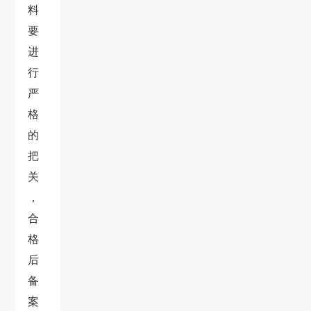
料
要
进
行
严
格
的
把
关
，
合
格
后
备
案