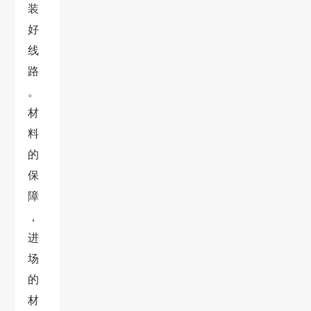
装
好
线
路
。
材
料
的
保
障
，
进
场
的
材