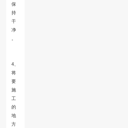
保
持
干
净
。
4、
将
要
施
工
的
地
方