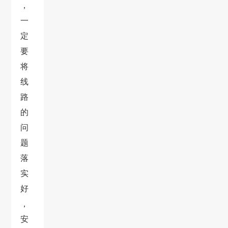
，
一
定
要
将
线
路
的
问
题
落
实
好
，
安