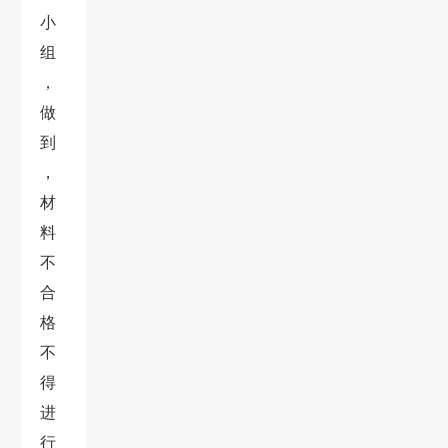
小
组
，
做
到
，
材
料
不
合
格
不
得
进
行