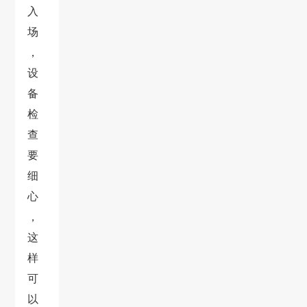
入
场
，
设
备
检
查
要
细
心
，
这
样
可
以