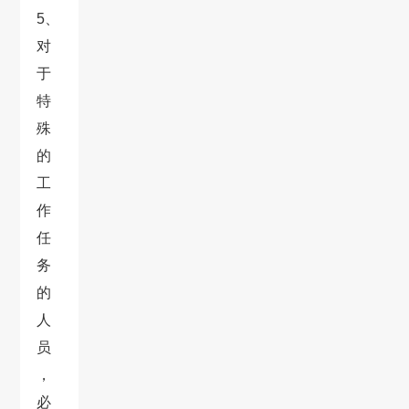
5、
对
于
特
殊
的
工
作
任
务
的
人
员
，
必