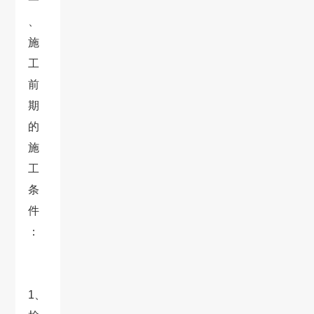
一
、
施
工
前
期
的
施
工
条
件
：
1、