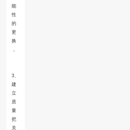
能
性
的
更
换
，
3、
建
立
质
量
把
关