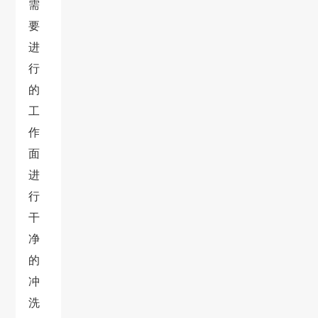
需
要
进
行
的
工
作
面
进
行
干
净
的
冲
洗