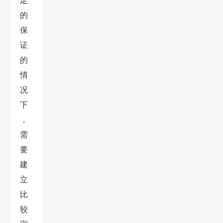
定
的
保
证
的
情
况
下
，
需
要
建
立
比
较