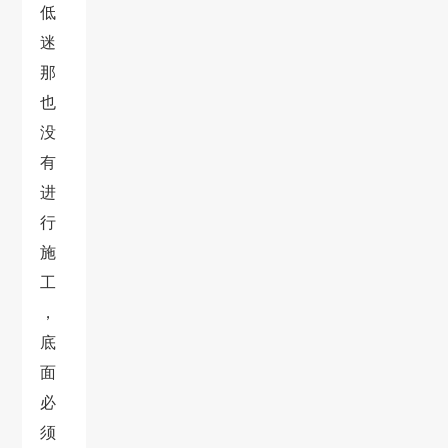
低
迷
那
也
没
有
进
行
施
工
，
底
面
必
须