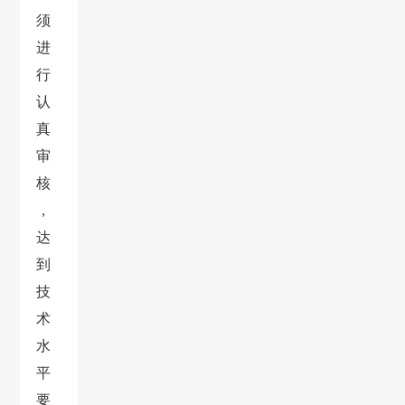
须
进
行
认
真
审
核
，
达
到
技
术
水
平
要